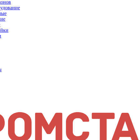
донов
рудование
ные
е
ейки
и
ы