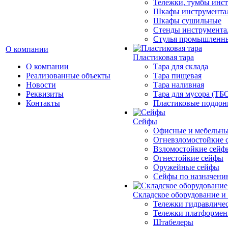
Тележки, тумбы инс
Шкафы инструмента
Шкафы сушильные
Стенды инструмента
Cтулья промышленн
О компании
Пластиковая тара
О компании
Тара для склада
Реализованные объекты
Тара пищевая
Новости
Тара наливная
Реквизиты
Тара для мусора (ТБ
Контакты
Пластиковые поддо
Сейфы
Офисные и мебельны
Огневзломостойкие 
Взломостойкие сейф
Огнестойкие сейфы
Оружейные сейфы
Сейфы по назначени
Складское оборудование и
Тележки гидравличес
Тележки платформе
Штабелеры