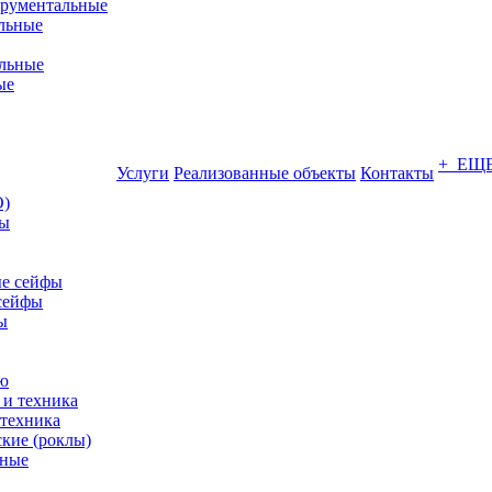
трументальные
льные
льные
ые
+ ЕЩ
Услуги
Реализованные объекты
Контакты
О)
ны
е сейфы
сейфы
ы
ю
 техника
кие (роклы)
нные