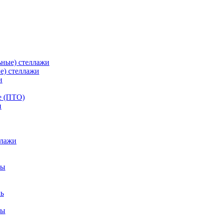
ьные) стеллажи
е) стеллажи
и
е (ПТО)
ллажи
фы
ры